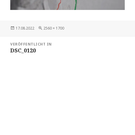
Veröffentlicht
Volle
17.08.2022
2560 × 1700
am
Größe
Beitragsnavigation
VERÖFFENTLICHT IN
DSC_0120