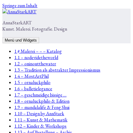
Springe zum Inhalt
AnnaStarkART
Kunst. Malerei. Fotografie. Design
Menü und Widgets
1 # Malerei – – – Katalog
1.1 – nodevidetheworld
1.2 – oninoutthewater
1.3 – Tradition als abstrakter Impressionismus
1.4 – MostArtPhil
1.5 – ornaluckphilo
1.6 – balletielegance
1.7 – geschmeidige bissige …
1.8 – ornaluckphilo & Edition
1.9 – mandalalife & Feng Shui
1.10 – Design by AnnStark
1.11 – Kunst & Mathematik
1.12 – Kinder & Workshops
1.13 – Auf Bestellung – Archiv