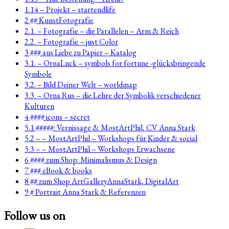
1.14 – Projekt – startendlife
2 ## KunstFotografie
2.1. – Fotografie – die Parallelen – Arm & Reich
2.2. – Fotografie – just Color
3 ### aus Liebe zu Papier – Katalog
3.1. – OrnaLuck – symbols for fortune -glücksbringende
Symbole
3.2. – Bild Deiner Welt – worldmap
3.3. – Orna Rus – die Lehre der Symbolik verschiedener
Kulturen
4 #### icons – secret
5.1 #####: Vernissage & MostArtPhil, CV Anna Stark
5.2 – – MostArtPhil – Workshops für Kinder & social
5.3 – – MostArtPhil – Workshops Erwachsene
6 #### zum Shop: Minimalismus & Design
7 ### eBook & books
8 ## zum Shop ArtGalleryAnnaStark, DigitalArt
9 # Portrait Anna Stark & Referenzen
Follow us on