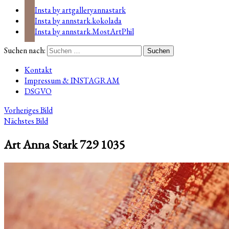
Insta by artgalleryannastark
Insta by annstark.kokolada
Insta by annstark.MostArtPhil
Suchen nach:
Kontakt
Impressum & INSTAGRAM
DSGVO
Vorheriges Bild
Nächstes Bild
Art Anna Stark 729 1035