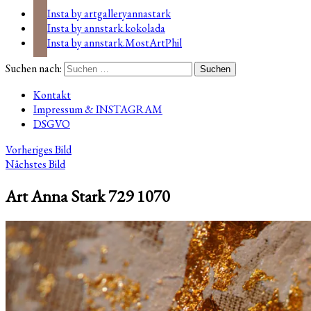
Insta by artgalleryannastark
Insta by annstark.kokolada
Insta by annstark.MostArtPhil
Suchen nach:
Kontakt
Impressum & INSTAGRAM
DSGVO
Vorheriges Bild
Nächstes Bild
Art Anna Stark 729 1070