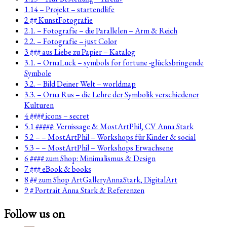
1.14 – Projekt – startendlife
2 ## KunstFotografie
2.1. – Fotografie – die Parallelen – Arm & Reich
2.2. – Fotografie – just Color
3 ### aus Liebe zu Papier – Katalog
3.1. – OrnaLuck – symbols for fortune -glücksbringende
Symbole
3.2. – Bild Deiner Welt – worldmap
3.3. – Orna Rus – die Lehre der Symbolik verschiedener
Kulturen
4 #### icons – secret
5.1 #####: Vernissage & MostArtPhil, CV Anna Stark
5.2 – – MostArtPhil – Workshops für Kinder & social
5.3 – – MostArtPhil – Workshops Erwachsene
6 #### zum Shop: Minimalismus & Design
7 ### eBook & books
8 ## zum Shop ArtGalleryAnnaStark, DigitalArt
9 # Portrait Anna Stark & Referenzen
Follow us on