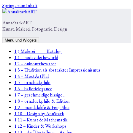
Springe zum Inhalt
AnnaStarkART
Kunst. Malerei. Fotografie. Design
Menü und Widgets
1 # Malerei – – – Katalog
1.1 – nodevidetheworld
1.2 – oninoutthewater
1.3 – Tradition als abstrakter Impressionismus
1.4 – MostArtPhil
1.5 – ornaluckphilo
1.6 – balletielegance
1.7 – geschmeidige bissige …
1.8 – ornaluckphilo & Edition
1.9 – mandalalife & Feng Shui
1.10 – Design by AnnStark
1.11 – Kunst & Mathematik
1.12 – Kinder & Workshops
1.13 – Auf Bestellung – Archiv