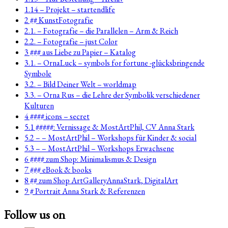
1.14 – Projekt – startendlife
2 ## KunstFotografie
2.1. – Fotografie – die Parallelen – Arm & Reich
2.2. – Fotografie – just Color
3 ### aus Liebe zu Papier – Katalog
3.1. – OrnaLuck – symbols for fortune -glücksbringende
Symbole
3.2. – Bild Deiner Welt – worldmap
3.3. – Orna Rus – die Lehre der Symbolik verschiedener
Kulturen
4 #### icons – secret
5.1 #####: Vernissage & MostArtPhil, CV Anna Stark
5.2 – – MostArtPhil – Workshops für Kinder & social
5.3 – – MostArtPhil – Workshops Erwachsene
6 #### zum Shop: Minimalismus & Design
7 ### eBook & books
8 ## zum Shop ArtGalleryAnnaStark, DigitalArt
9 # Portrait Anna Stark & Referenzen
Follow us on