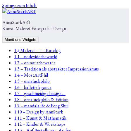
Springe zum Inhalt
AnnaStarkART
Kunst. Malerei. Fotografie. Design
Menü und Widgets
1 # Malerei – – – Katalog
1.1 – nodevidetheworld
1.2 – oninoutthewater
1.3 – Tradition als abstrakter Impressionismus
1.4 – MostArtPhil
1.5 – ornaluckphilo
1.6 – balletielegance
1.7 – geschmeidige bissige …
1.8 – ornaluckphilo & Edition
1.9 – mandalalife & Feng Shui
1.10 – Design by AnnStark
1.11 – Kunst & Mathematik
1.12 – Kinder & Workshops
1.13 – Auf Bestellung – Archiv