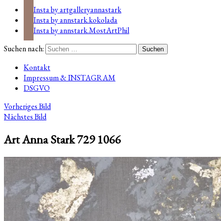
Insta by artgalleryannastark
Insta by annstark.kokolada
Insta by annstark.MostArtPhil
Suchen nach:
Kontakt
Impressum & INSTAGRAM
DSGVO
Vorheriges Bild
Nächstes Bild
Art Anna Stark 729 1066