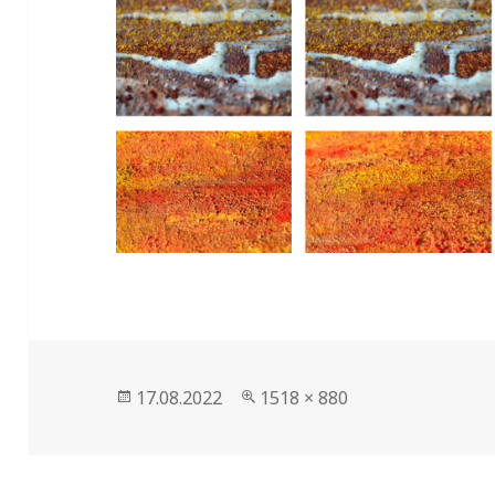
Veröffentlicht
17.08.2022
Volle
1518 × 880
am
Größe