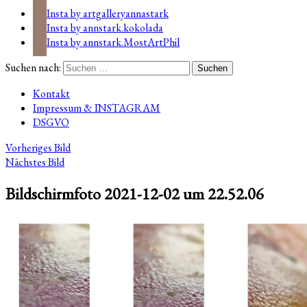
Insta by artgalleryannastark
Insta by annstark.kokolada
Insta by annstark.MostArtPhil
Suchen nach:
Kontakt
Impressum & INSTAGRAM
DSGVO
Vorheriges Bild
Nächstes Bild
Bildschirmfoto 2021-12-02 um 22.52.06