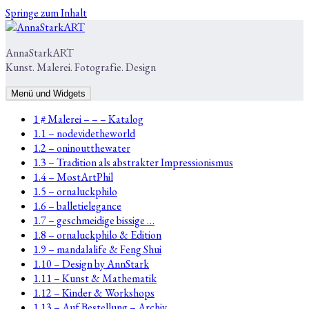
Springe zum Inhalt
AnnaStarkART
Kunst. Malerei. Fotografie. Design
Menü und Widgets
1 # Malerei – – – Katalog
1.1 – nodevidetheworld
1.2 – oninoutthewater
1.3 – Tradition als abstrakter Impressionismus
1.4 – MostArtPhil
1.5 – ornaluckphilo
1.6 – balletielegance
1.7 – geschmeidige bissige …
1.8 – ornaluckphilo & Edition
1.9 – mandalalife & Feng Shui
1.10 – Design by AnnStark
1.11 – Kunst & Mathematik
1.12 – Kinder & Workshops
1.13 – Auf Bestellung – Archiv