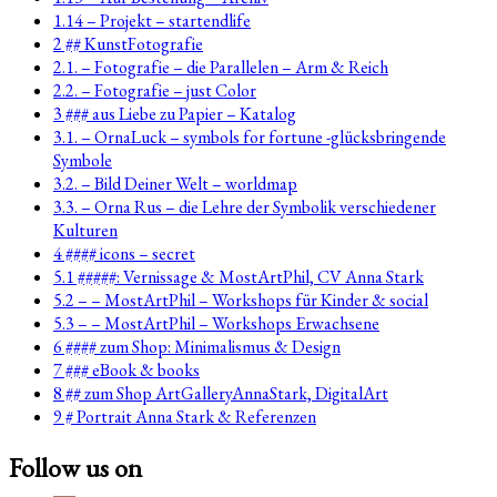
1.14 – Projekt – startendlife
2 ## KunstFotografie
2.1. – Fotografie – die Parallelen – Arm & Reich
2.2. – Fotografie – just Color
3 ### aus Liebe zu Papier – Katalog
3.1. – OrnaLuck – symbols for fortune -glücksbringende
Symbole
3.2. – Bild Deiner Welt – worldmap
3.3. – Orna Rus – die Lehre der Symbolik verschiedener
Kulturen
4 #### icons – secret
5.1 #####: Vernissage & MostArtPhil, CV Anna Stark
5.2 – – MostArtPhil – Workshops für Kinder & social
5.3 – – MostArtPhil – Workshops Erwachsene
6 #### zum Shop: Minimalismus & Design
7 ### eBook & books
8 ## zum Shop ArtGalleryAnnaStark, DigitalArt
9 # Portrait Anna Stark & Referenzen
Follow us on