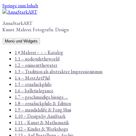
Springe zum Inhalt
AnnaStarkART
Kunst. Malerei. Fotografie. Design
Menü und Widgets
1 # Malerei – – – Katalog
1.1 – nodevidetheworld
1.2 – oninoutthewater
1.3 – Tradition als abstrakter Impressionismus
1.4 – MostArtPhil
1.5 – ornaluckphilo
1.6 – balletielegance
1.7 – geschmeidige bissige …
1.8 – ornaluckphilo & Edition
1.9 – mandalalife & Feng Shui
1.10 – Design by AnnStark
1.11 – Kunst & Mathematik
1.12 – Kinder & Workshops
1.13 – Auf Bestellung – Archiv