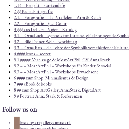
1.14 – Projekt – startendlife
2 ## KunstFotografie
2.1. – Fotografie – die Parallelen – Arm & Reich
2.2. – Fotografie – just Color
3 ### aus Liebe zu Papier – Katalog
3.1. – OrnaLuck – symbols for fortune -glücksbringende Symbo
3.2. – Bild Deiner Welt – worldmap
3.3. – Orna Rus – die Lehre der Symbolik verschiedener Kulture
4 #### icons – secret
5.1 #####: Vernissage & MostArtPhil, CV Anna Stark
5.2 – – MostArtPhil – Workshops für Kinder & social
5.3 – – MostArtPhil – Workshops Erwachsene
6 #### zum Shop: Minimalismus & Design
7 ### eBook & books
8 ## zum Shop ArtGalleryAnnaStark, DigitalArt
9 # Portrait Anna Stark & Referenzen
Follow us on
Insta by artgalleryannastark
Insta by annstark.kokolada