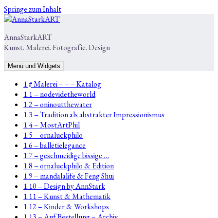
Springe zum Inhalt
AnnaStarkART
Kunst. Malerei. Fotografie. Design
Menü und Widgets
1 # Malerei – – – Katalog
1.1 – nodevidetheworld
1.2 – oninoutthewater
1.3 – Tradition als abstrakter Impressionismus
1.4 – MostArtPhil
1.5 – ornaluckphilo
1.6 – balletielegance
1.7 – geschmeidige bissige …
1.8 – ornaluckphilo & Edition
1.9 – mandalalife & Feng Shui
1.10 – Design by AnnStark
1.11 – Kunst & Mathematik
1.12 – Kinder & Workshops
1.13 – Auf Bestellung – Archiv