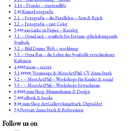
1.14 – Projekt – startendlife
2 ## KunstFotografie
2.1. – Fotografie – die Parallelen – Arm & Reich
2.2. – Fotografie – just Color
3 ### aus Liebe zu Papier – Katalog
3.1. – OrnaLuck – symbols for fortune -glücksbringende
Symbole
3.2. – Bild Deiner Welt – worldmap
3.3. – Orna Rus – die Lehre der Symbolik verschiedener
Kulturen
4 #### icons – secret
5.1 #####: Vernissage & MostArtPhil, CV Anna Stark
5.2 – – MostArtPhil – Workshops für Kinder & social
5.3 – – MostArtPhil – Workshops Erwachsene
6 #### zum Shop: Minimalismus & Design
7 ### eBook & books
8 ## zum Shop ArtGalleryAnnaStark, DigitalArt
9 # Portrait Anna Stark & Referenzen
Follow us on