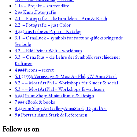
1.14 – Projekt – startendlife
2 ## KunstFotografie
2.1. – Fotografie – die Parallelen – Arm & Reich
2.2. – Fotografie – just Color
3 ### aus Liebe zu Papier – Katalog
3.1. – OrnaLuck – symbols for fortune -glücksbringende
Symbole
3.2. – Bild Deiner Welt – worldmap
3.3. – Orna Rus – die Lehre der Symbolik verschiedener
Kulturen
4 #### icons – secret
5.1 #####: Vernissage & MostArtPhil, CV Anna Stark
5.2 – – MostArtPhil – Workshops für Kinder & social
5.3 – – MostArtPhil – Workshops Erwachsene
6 #### zum Shop: Minimalismus & Design
7 ### eBook & books
8 ## zum Shop ArtGalleryAnnaStark, DigitalArt
9 # Portrait Anna Stark & Referenzen
Follow us on