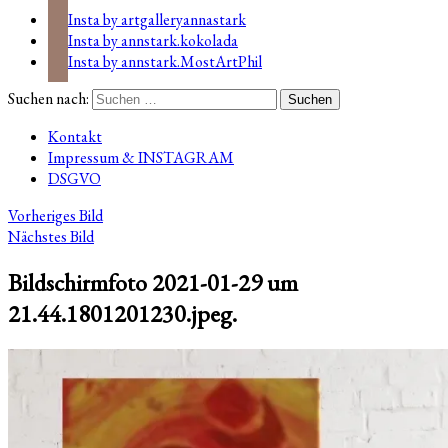
Insta by artgalleryannastark
Insta by annstark.kokolada
Insta by annstark.MostArtPhil
Suchen nach:
Kontakt
Impressum & INSTAGRAM
DSGVO
Vorheriges Bild
Nächstes Bild
Bildschirmfoto 2021-01-29 um
21.44.1801201230.jpeg.