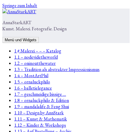
Springe zum Inhalt
AnnaStarkART
Kunst. Malerei. Fotografie. Design
Menü und Widgets
1 # Malerei – – – Katalog
1.1 – nodevidetheworld
1.2 – oninoutthewater
1.3 – Tradition als abstrakter Impressionismus
1.4 – MostArtPhil
1.5 – ornaluckphilo
1.6 – balletielegance
1.7 – geschmeidige bissige …
1.8 – ornaluckphilo & Edition
1.9 – mandalalife & Feng Shui
1.10 – Design by AnnStark
1.11 – Kunst & Mathematik
1.12 – Kinder & Workshops
1.13 – Auf Bestellung – Archiv