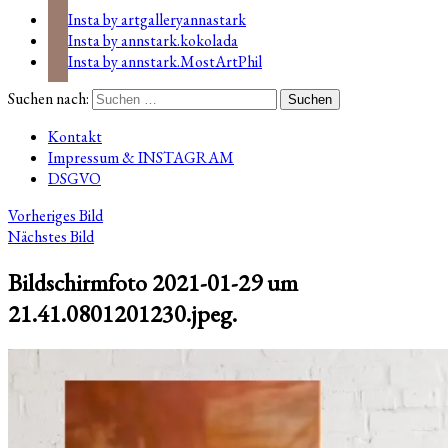
Insta by artgalleryannastark
Insta by annstark.kokolada
Insta by annstark.MostArtPhil
Suchen nach:
Kontakt
Impressum & INSTAGRAM
DSGVO
Vorheriges Bild
Nächstes Bild
Bildschirmfoto 2021-01-29 um
21.41.0801201230.jpeg.