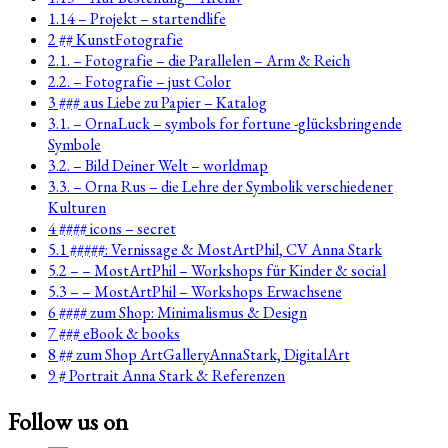
1.14 – Projekt – startendlife
2 ## KunstFotografie
2.1. – Fotografie – die Parallelen – Arm & Reich
2.2. – Fotografie – just Color
3 ### aus Liebe zu Papier – Katalog
3.1. – OrnaLuck – symbols for fortune -glücksbringende
Symbole
3.2. – Bild Deiner Welt – worldmap
3.3. – Orna Rus – die Lehre der Symbolik verschiedener
Kulturen
4 #### icons – secret
5.1 #####: Vernissage & MostArtPhil, CV Anna Stark
5.2 – – MostArtPhil – Workshops für Kinder & social
5.3 – – MostArtPhil – Workshops Erwachsene
6 #### zum Shop: Minimalismus & Design
7 ### eBook & books
8 ## zum Shop ArtGalleryAnnaStark, DigitalArt
9 # Portrait Anna Stark & Referenzen
Follow us on