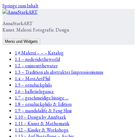
Springe zum Inhalt
AnnaStarkART
Kunst. Malerei. Fotografie. Design
Menü und Widgets
1 # Malerei – – – Katalog
1.1 – nodevidetheworld
1.2 – oninoutthewater
1.3 – Tradition als abstrakter Impressionismus
1.4 – MostArtPhil
1.5 – ornaluckphilo
1.6 – balletielegance
1.7 – geschmeidige bissige …
1.8 – ornaluckphilo & Edition
1.9 – mandalalife & Feng Shui
1.10 – Design by AnnStark
1.11 – Kunst & Mathematik
1.12 – Kinder & Workshops
1.13 – Auf Bestellung – Archiv