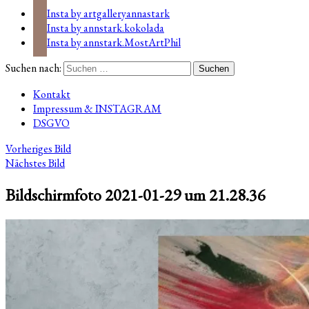
Insta by artgalleryannastark
Insta by annstark.kokolada
Insta by annstark.MostArtPhil
Suchen nach:
Kontakt
Impressum & INSTAGRAM
DSGVO
Vorheriges Bild
Nächstes Bild
Bildschirmfoto 2021-01-29 um 21.28.36