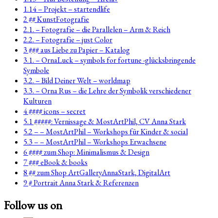
1.14 – Projekt – startendlife
2 ## KunstFotografie
2.1. – Fotografie – die Parallelen – Arm & Reich
2.2. – Fotografie – just Color
3 ### aus Liebe zu Papier – Katalog
3.1. – OrnaLuck – symbols for fortune -glücksbringende
Symbole
3.2. – Bild Deiner Welt – worldmap
3.3. – Orna Rus – die Lehre der Symbolik verschiedener
Kulturen
4 #### icons – secret
5.1 #####: Vernissage & MostArtPhil, CV Anna Stark
5.2 – – MostArtPhil – Workshops für Kinder & social
5.3 – – MostArtPhil – Workshops Erwachsene
6 #### zum Shop: Minimalismus & Design
7 ### eBook & books
8 ## zum Shop ArtGalleryAnnaStark, DigitalArt
9 # Portrait Anna Stark & Referenzen
Follow us on