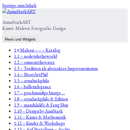
Springe zum Inhalt
AnnaStarkART
Kunst. Malerei. Fotografie. Design
Menü und Widgets
1 # Malerei – – – Katalog
1.1 – nodevidetheworld
1.2 – oninoutthewater
1.3 – Tradition als abstrakter Impressionismus
1.4 – MostArtPhil
1.5 – ornaluckphilo
1.6 – balletielegance
1.7 – geschmeidige bissige …
1.8 – ornaluckphilo & Edition
1.9 – mandalalife & Feng Shui
1.10 – Design by AnnStark
1.11 – Kunst & Mathematik
1.12 – Kinder & Workshops
1.13 – Auf Bestellung – Archiv