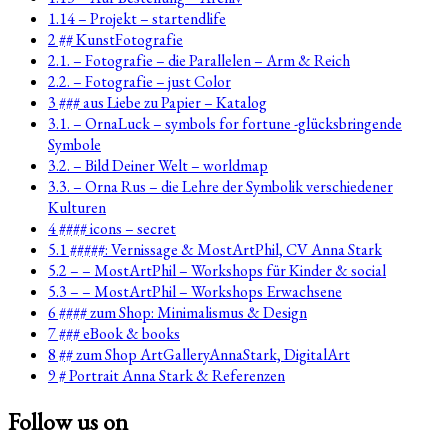
1.14 – Projekt – startendlife
2 ## KunstFotografie
2.1. – Fotografie – die Parallelen – Arm & Reich
2.2. – Fotografie – just Color
3 ### aus Liebe zu Papier – Katalog
3.1. – OrnaLuck – symbols for fortune -glücksbringende
Symbole
3.2. – Bild Deiner Welt – worldmap
3.3. – Orna Rus – die Lehre der Symbolik verschiedener
Kulturen
4 #### icons – secret
5.1 #####: Vernissage & MostArtPhil, CV Anna Stark
5.2 – – MostArtPhil – Workshops für Kinder & social
5.3 – – MostArtPhil – Workshops Erwachsene
6 #### zum Shop: Minimalismus & Design
7 ### eBook & books
8 ## zum Shop ArtGalleryAnnaStark, DigitalArt
9 # Portrait Anna Stark & Referenzen
Follow us on