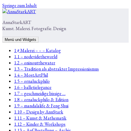
Springe zum Inhalt
AnnaStarkART
Kunst. Malerei. Fotografie. Design
Menü und Widgets
1 # Malerei – – – Katalog
1.1 – nodevidetheworld
1.2 – oninoutthewater
1.3 – Tradition als abstrakter Impressionismus
1.4 – MostArtPhil
1.5 – ornaluckphilo
1.6 – balletielegance
1.7 – geschmeidige bissige …
1.8 – ornaluckphilo & Edition
1.9 – mandalalife & Feng Shui
1.10 – Design by AnnStark
1.11 – Kunst & Mathematik
1.12 – Kinder & Workshops
1.13 – Auf Bestellung – Archiv