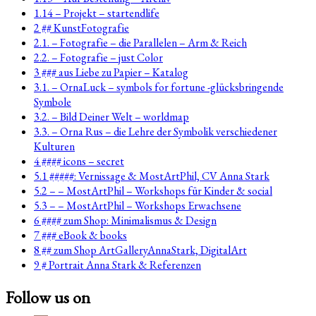
1.14 – Projekt – startendlife
2 ## KunstFotografie
2.1. – Fotografie – die Parallelen – Arm & Reich
2.2. – Fotografie – just Color
3 ### aus Liebe zu Papier – Katalog
3.1. – OrnaLuck – symbols for fortune -glücksbringende
Symbole
3.2. – Bild Deiner Welt – worldmap
3.3. – Orna Rus – die Lehre der Symbolik verschiedener
Kulturen
4 #### icons – secret
5.1 #####: Vernissage & MostArtPhil, CV Anna Stark
5.2 – – MostArtPhil – Workshops für Kinder & social
5.3 – – MostArtPhil – Workshops Erwachsene
6 #### zum Shop: Minimalismus & Design
7 ### eBook & books
8 ## zum Shop ArtGalleryAnnaStark, DigitalArt
9 # Portrait Anna Stark & Referenzen
Follow us on