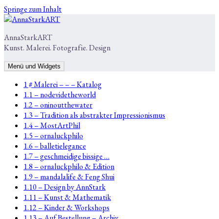
Springe zum Inhalt
AnnaStarkART
Kunst. Malerei. Fotografie. Design
Menü und Widgets
1 # Malerei – – – Katalog
1.1 – nodevidetheworld
1.2 – oninoutthewater
1.3 – Tradition als abstrakter Impressionismus
1.4 – MostArtPhil
1.5 – ornaluckphilo
1.6 – balletielegance
1.7 – geschmeidige bissige …
1.8 – ornaluckphilo & Edition
1.9 – mandalalife & Feng Shui
1.10 – Design by AnnStark
1.11 – Kunst & Mathematik
1.12 – Kinder & Workshops
1.13 – Auf Bestellung – Archiv