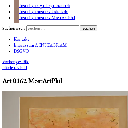
Insta by artgalleryannastark
Insta by annstark.kokolada
Insta by annstark.MostArtPhil
Suchen nach:
Kontakt
Impressum & INSTAGRAM
DSGVO
Vorheriges Bild
Nächstes Bild
Art 0162 MostArtPhil