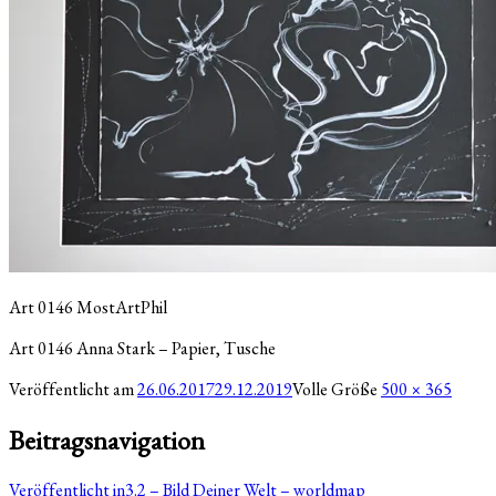
Art 0146 MostArtPhil
Art 0146 Anna Stark – Papier, Tusche
Veröffentlicht am
26.06.2017
29.12.2019
Volle Größe
500 × 365
Beitragsnavigation
Veröffentlicht in
3.2 – Bild Deiner Welt – worldmap