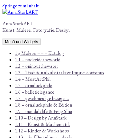
Springe zum Inhalt
AnnaStarkART
Kunst. Malerei. Fotografie. Design
Menü und Widgets
1 # Malerei – – – Katalog
1.1 – nodevidetheworld
1.2 – oninoutthewater
1.3 – Tradition als abstrakter Impressionismus
1.4 – MostArtPhil
1.5 – ornaluckphilo
1.6 – balletielegance
1.7 – geschmeidige bissige …
1.8 – ornaluckphilo & Edition
1.9 – mandalalife & Feng Shui
1.10 – Design by AnnStark
1.11 – Kunst & Mathematik
1.12 – Kinder & Workshops
1.13 – Auf Bestellung – Archiv