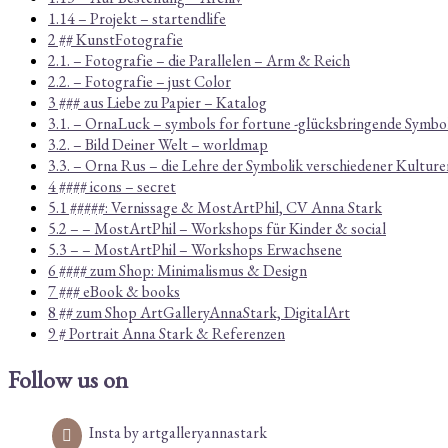
1.14 – Projekt – startendlife
2 ## KunstFotografie
2.1. – Fotografie – die Parallelen – Arm & Reich
2.2. – Fotografie – just Color
3 ### aus Liebe zu Papier – Katalog
3.1. – OrnaLuck – symbols for fortune -glücksbringende Symbo
3.2. – Bild Deiner Welt – worldmap
3.3. – Orna Rus – die Lehre der Symbolik verschiedener Kulture
4 #### icons – secret
5.1 #####: Vernissage & MostArtPhil, CV Anna Stark
5.2 – – MostArtPhil – Workshops für Kinder & social
5.3 – – MostArtPhil – Workshops Erwachsene
6 #### zum Shop: Minimalismus & Design
7 ### eBook & books
8 ## zum Shop ArtGalleryAnnaStark, DigitalArt
9 # Portrait Anna Stark & Referenzen
Follow us on
Insta by artgalleryannastark