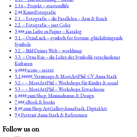
1.14 – Projekt – startendlife
2 ## KunstFotografie
2.1. – Fotografie – die Parallelen – Arm & Reich
2.2. – Fotografie – just Color
3 ### aus Liebe zu Papier – Katalog
3.1. – OrnaLuck – symbols for fortune -glücksbringende
Symbole
3.2. – Bild Deiner Welt – worldmap
3.3. – Orna Rus – die Lehre der Symbolik verschiedener
Kulturen
4 #### icons – secret
5.1 #####: Vernissage & MostArtPhil, CV Anna Stark
5.2 – – MostArtPhil – Workshops für Kinder & social
5.3 – – MostArtPhil – Workshops Erwachsene
6 #### zum Shop: Minimalismus & Design
7 ### eBook & books
8 ## zum Shop ArtGalleryAnnaStark, DigitalArt
9 # Portrait Anna Stark & Referenzen
Follow us on