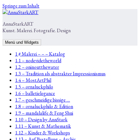
Springe zum Inhalt
AnnaStarkART
Kunst. Malerei. Fotografie. Design
Menü und Widgets
1 # Malerei – – – Katalog
1.1 – nodevidetheworld
1.2 – oninoutthewater
1.3 – Tradition als abstrakter Impressionismus
1.4 – MostArtPhil
1.5 – ornaluckphilo
1.6 – balletielegance
1.7 – geschmeidige bissige …
1.8 – ornaluckphilo & Edition
1.9 – mandalalife & Feng Shui
1.10 – Design by AnnStark
1.11 – Kunst & Mathematik
1.12 – Kinder & Workshops
1.13 – Auf Bestellung – Archiv