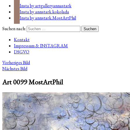
Insta by artgalleryannastark
Insta by annstark.kokolada
Insta by annstark.MostArtPhil
Suchen nach:
Kontakt
Impressum & INSTAGRAM
DSGVO
Vorheriges Bild
Nächstes Bild
Art 0099 MostArtPhil