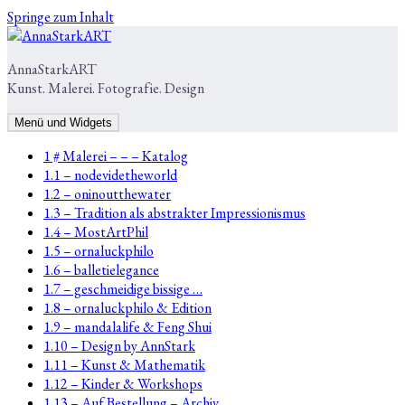
Springe zum Inhalt
AnnaStarkART
Kunst. Malerei. Fotografie. Design
Menü und Widgets
1 # Malerei – – – Katalog
1.1 – nodevidetheworld
1.2 – oninoutthewater
1.3 – Tradition als abstrakter Impressionismus
1.4 – MostArtPhil
1.5 – ornaluckphilo
1.6 – balletielegance
1.7 – geschmeidige bissige …
1.8 – ornaluckphilo & Edition
1.9 – mandalalife & Feng Shui
1.10 – Design by AnnStark
1.11 – Kunst & Mathematik
1.12 – Kinder & Workshops
1.13 – Auf Bestellung – Archiv