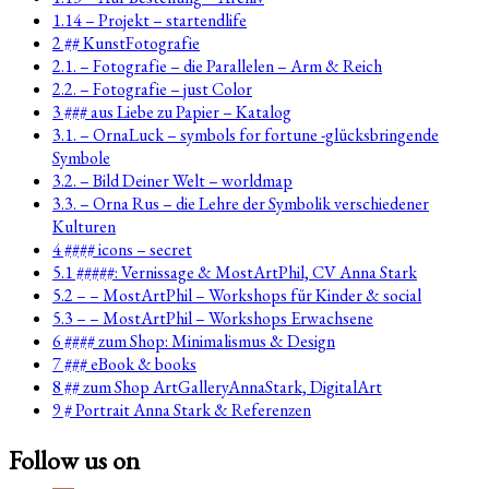
1.14 – Projekt – startendlife
2 ## KunstFotografie
2.1. – Fotografie – die Parallelen – Arm & Reich
2.2. – Fotografie – just Color
3 ### aus Liebe zu Papier – Katalog
3.1. – OrnaLuck – symbols for fortune -glücksbringende
Symbole
3.2. – Bild Deiner Welt – worldmap
3.3. – Orna Rus – die Lehre der Symbolik verschiedener
Kulturen
4 #### icons – secret
5.1 #####: Vernissage & MostArtPhil, CV Anna Stark
5.2 – – MostArtPhil – Workshops für Kinder & social
5.3 – – MostArtPhil – Workshops Erwachsene
6 #### zum Shop: Minimalismus & Design
7 ### eBook & books
8 ## zum Shop ArtGalleryAnnaStark, DigitalArt
9 # Portrait Anna Stark & Referenzen
Follow us on