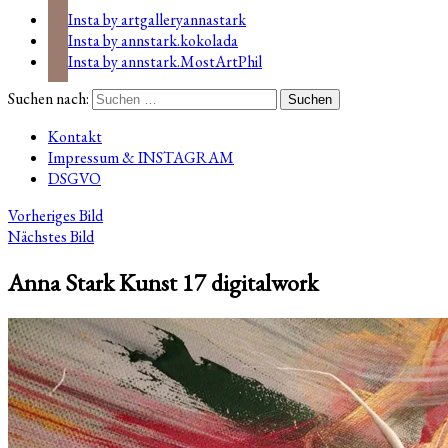
Insta by artgalleryannastark
Insta by annstark.kokolada
Insta by annstark.MostArtPhil
Suchen nach:
Kontakt
Impressum & INSTAGRAM
DSGVO
Vorheriges Bild
Nächstes Bild
Anna Stark Kunst 17 digitalwork