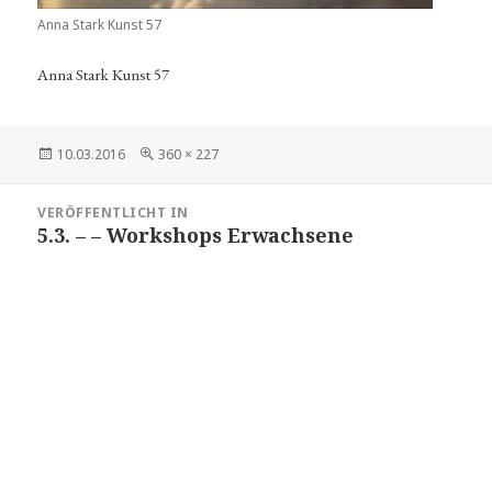
Anna Stark Kunst 57
Anna Stark Kunst 57
Veröffentlicht
10.03.2016
Volle
360 × 227
am
Größe
Beitragsnavigation
VERÖFFENTLICHT IN
5.3. – – Workshops Erwachsene