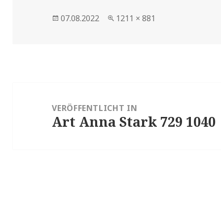
Veröffentlicht
Volle
07.08.2022
1211 × 881
am
Größe
Beitragsnavigation
VERÖFFENTLICHT IN
Art Anna Stark 729 1040