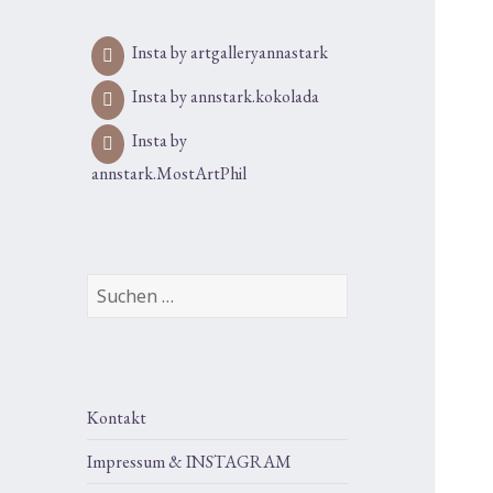
Insta by artgalleryannastark
Insta by annstark.kokolada
Insta by
annstark.MostArtPhil
Suchen
nach:
Kontakt
Impressum & INSTAGRAM