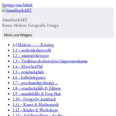
Springe zum Inhalt
AnnaStarkART
Kunst. Malerei. Fotografie. Design
Menü und Widgets
1 # Malerei – – – Katalog
1.1 – nodevidetheworld
1.2 – oninoutthewater
1.3 – Tradition als abstrakter Impressionismus
1.4 – MostArtPhil
1.5 – ornaluckphilo
1.6 – balletielegance
1.7 – geschmeidige bissige …
1.8 – ornaluckphilo & Edition
1.9 – mandalalife & Feng Shui
1.10 – Design by AnnStark
1.11 – Kunst & Mathematik
1.12 – Kinder & Workshops
1.13 – Auf Bestellung – Archiv