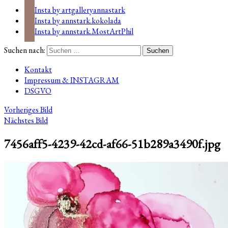
Insta by artgalleryannastark
Insta by annstark.kokolada
Insta by annstark.MostArtPhil
Suchen nach:
Kontakt
Impressum & INSTAGRAM
DSGVO
Vorheriges Bild
Nächstes Bild
7456aff5-4239-42cd-af66-51b289a3490f.jpg