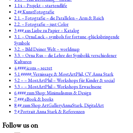
1.14 – Projekt – startendlife
2 ## KunstFotografie
2.1. – Fotografie – die Parallelen – Arm & Reich
2.2. – Fotografie – just Color
3 ### aus Liebe zu Papier – Katalog
3.1. – OrnaLuck – symbols for fortune -glücksbringende
Symbole
3.2. – Bild Deiner Welt – worldmap
3.3. – Orna Rus – die Lehre der Symbolik verschiedener
Kulturen
4 #### icons – secret
5.1 #####: Vernissage & MostArtPhil, CV Anna Stark
5.2 – – MostArtPhil – Workshops für Kinder & social
5.3 – – MostArtPhil – Workshops Erwachsene
6 #### zum Shop: Minimalismus & Design
7 ### eBook & books
8 ## zum Shop ArtGalleryAnnaStark, DigitalArt
9 # Portrait Anna Stark & Referenzen
Follow us on